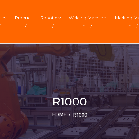
ces
Product
Robotic
Welding Machine
Marking M
/
/
/
/
/
R1000
HOME
R1000