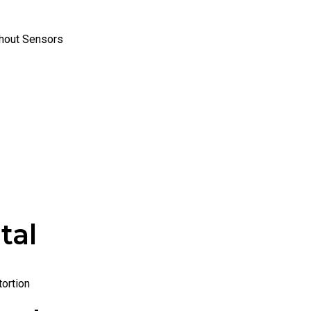
thout Sensors
tal
ortion