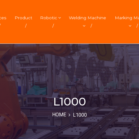
ces
Product
Robotic
Welding Machine
Marking M
/
/
/
/
/
L1000
HOME
L1000