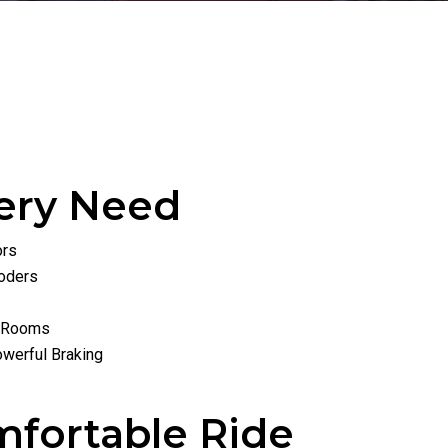
very Need
ors
coders
e Rooms
werful Braking
mfortable Ride