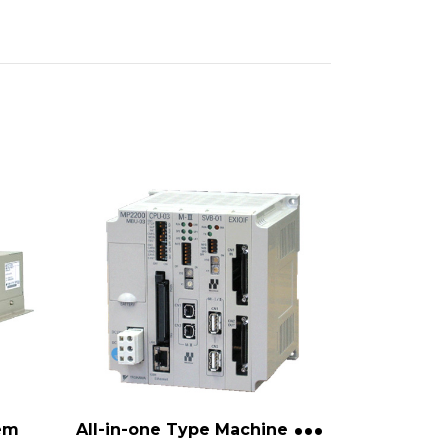
A
ll-in-one Type Machine Controller
em