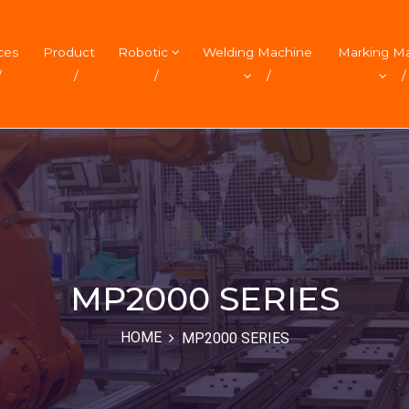
ces
Product
Robotic
Welding Machine
Marking M
/
/
/
/
/
MP2000 SERIES
HOME
MP2000 SERIES