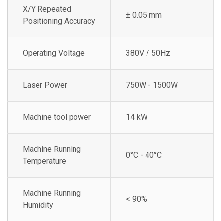
X/Y Repeated
± 0.05 mm
Positioning Accuracy
Operating Voltage
380V / 50Hz
Laser Power
750W - 1500W
Machine tool power
14 kW
Machine Running
0°C - 40°C
Temperature
Machine Running
< 90%
Humidity