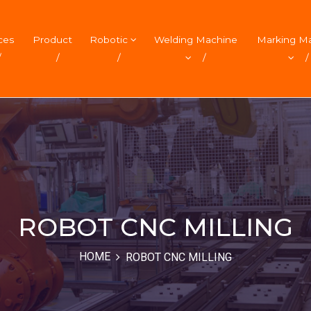
ces
Product
Robotic
Welding Machine
Marking M
/
/
/
/
/
ROBOT CNC MILLING
HOME
ROBOT CNC MILLING